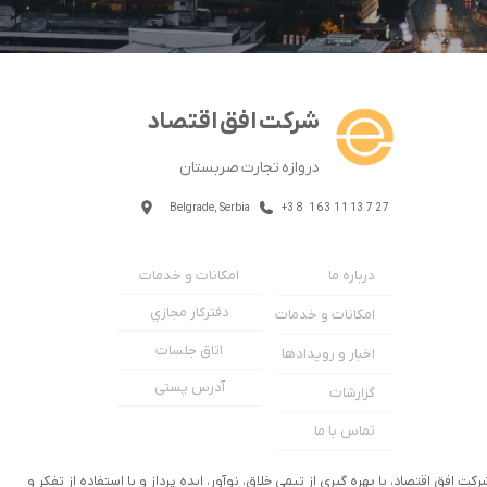
شرکت افق اقتصاد
دروازه تجارت صربستان
Belgrade, Serbia
+38 1631113727
امکانات و خدمات
درباره ما
دفترکار مجازي
امکانات و خدمات
اتاق جلسات
اخبار و رویدادها
آدرس پستی
گزارشات
تماس با ما
رکت افق اقتصاد، با بهره گیری از تیمی خلاق، نوآور، ایده پرداز و با استفاده از تفکر و