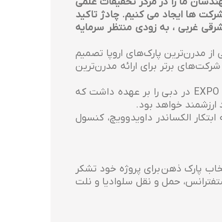
شور جهان فعالیت می کند و مهندسان ما را در مرکز تحقیقات علمی
شرکت ها ایجاد می کنیم. چادژ تاکید
شرقی غربی ، به زودی منتظر سرمایه
ازرگانی صربستان گفت: «دوستان بلژیکی ما در مورد پارک MKragujevac IND، یکی از مدرن‌ترین پارک‌های اروپا تصمیم
کت‌های برتر برای ارائه مدرن‌ترین
چادژ یادآور می شود که گروه دره شرقی غربی طراحی غرفه بلژیکی در نمایشگاه جهانی EXPO 2020 در دبی را بر عهده داشت که
ابتکار الکساندر داویدوویچ، کنسول
نتخاب پارک ذهن برای پروژه خود تشکر
تفترانس، حمل و نقل سلوادیا و نلت