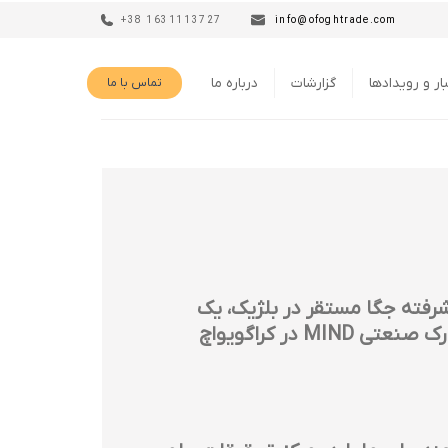
+38 1631113727
info@ofoghtrade.com
ار و رویدادها
گزارشات
درباره ما
تماس با ما
شرکت چندملیتی و پیشرفته جگا مستقر در بلژیک، یک
تولید کننده مشهور جهانی تهویه مطبوع، یک مرکز تولید و یک بخش تحقیق و توسعه در پارک صنعتی MIND در کراگویواچ