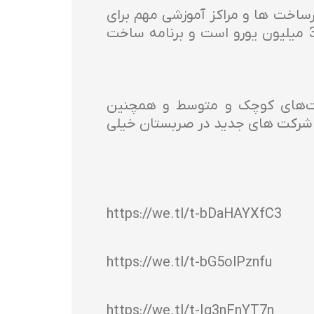
ساخت ها و مراکز آموزشی مهم برای
تحقق برنامه های این شرکت در صربستان هستند. هوبن گفت که ارزش سرمایه گذاری 35 میلیون یورو است و برنامه ساخت
کت‌های کوچک و متوسط ​​و همچنین
یم شرکت های جدید در صربستان خیلی
https://we.tl/t-bDaHAYXfC3
https://we.tl/t-bG5olPznfu
https://we.tl/t-Ig3nFnYT7n