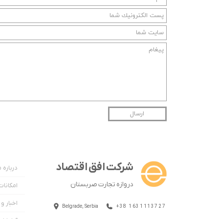
ارسال
شرکت افق اقتصاد
درباره م
دروازه تجارت صربستان
امکانا
اخبار و
Belgrade, Serbia
+38 1631113727