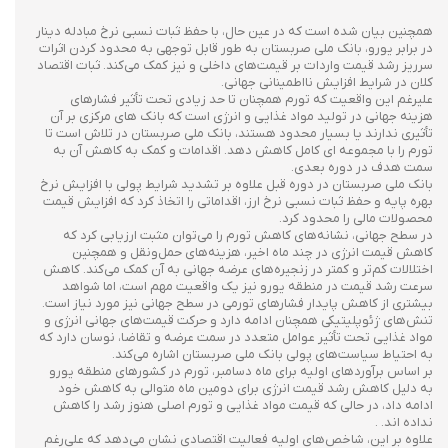
همچنین بیان شده است که در عین حال، با حفظ ثبات نسبی نرخ مبادله دینار
در برابر یورو، بانک ملی صربستان به طور قابل توجهی به محدود کردن اثرات
سرریز رشد قیمت واردات بر قیمت‌های داخلی و نیز کمک می‌کند. ثبات اقتصاد
کلان در شرایط افزایش نااطمینانی جهانی.
علیرغم این واقعیت که تورم همچنان تا حد زیادی تحت تأثیر فشارهای
هزینه جهانی در تولید مواد غذایی و انرژی است که بانک های مرکزی بر آن
تأثیری ندارند یا بسیار محدود هستند، بانک ملی صربستان در تلاش است تا
تورم را با مجموعه ای کامل کاهش دهد. اقدامات و کمک به کاهش آن به
سمت هدف در دوره بعدی.
بانک ملی صربستان در دوره قبل علاوه بر تشدید شرایط پولی با افزایش نرخ
بهره پایه و حفظ ثبات نسبی نرخ ارز، اقداماتی را اتخاذ کرد که افزایش قیمت
محصولات مالی را محدود کرد.
در سطح جهانی، نشانه‌های کاهش تورم را می‌توان مثبت ارزیابی کرد که
کاهش قیمت انرژی در چند ماه اخیر، هزینه‌های حمل‌ونقل و همچنین
اختلالات کم‌تر و کمتر در زنجیره‌های عرضه جهانی به آن کمک می‌کند. کاهش
سرعت رشد قیمت در منطقه یورو نیز یک واقعیت مهم است، اما شواهد
بیشتری از کاهش پایدار فشارهای تورمی در سطح جهانی نیز مورد نیاز است.
تنش‌های ژئوپلیتیکی همچنان ادامه دارد و حرکت قیمت‌های جهانی انرژی و
مواد غذایی تحت تأثیر عوامل متعدد در سمت عرضه و تقاضا، نوسان دارد که
به احتیاط سیاست‌های پولی بانک ملی صربستان اشاره می‌کند.
بر اساس برآوردهای اولیه برای ماه دسامبر، تورم در کشورهای منطقه یورو
به دلیل کاهش رشد قیمت انرژی برای دومین ماه متوالی به کاهش خود
ادامه داد، در حالی که قیمت مواد غذایی و تورم اصلی هنوز رشد را کاهش
نداده اند. .
علاوه بر این، شاخص‌های اولیه فعالیت اقتصادی نشان می‌دهد که علی‌رغم