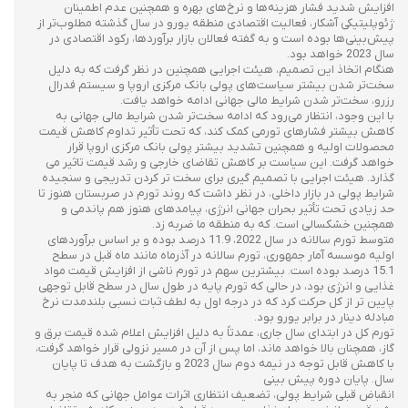
افزایش شدید فشار هزینه‌ها و نرخ‌های بهره و همچنین عدم اطمینان
ژئوپلیتیکی آشکار، فعالیت اقتصادی منطقه یورو در سال گذشته مطلوب‌تر از
پیش‌بینی‌ها بوده است و به گفته فعالان بازار برآوردها، رکود اقتصادی در
سال 2023 خواهد بود.
هنگام اتخاذ این تصمیم، هیئت اجرایی همچنین در نظر گرفت که به دلیل
سخت‌تر شدن بیشتر سیاست‌های پولی بانک مرکزی اروپا و سیستم فدرال
رزرو، سخت‌تر شدن شرایط مالی جهانی ادامه خواهد یافت.
با این وجود، انتظار می‌رود که ادامه سخت‌تر شدن شرایط مالی جهانی به
کاهش بیشتر فشارهای تورمی کمک کند، که تحت تأثیر تداوم کاهش قیمت
محصولات اولیه و همچنین تشدید بیشتر پولی بانک مرکزی اروپا قرار
خواهد گرفت. این سیاست بر کاهش تقاضای خارجی و رشد قیمت تاثیر می
گذارد. هیئت اجرایی با تصمیم گیری برای سخت تر کردن تدریجی و سنجیده
شرایط پولی در بازار داخلی، در نظر داشت که روند تورم در صربستان هنوز تا
حد زیادی تحت تأثیر بحران جهانی انرژی، پیامدهای هنوز هم پاندمی و
همچنین خشکسالی است. که به منطقه ما ضربه زد.
متوسط ​​تورم سالانه در سال 2022، 11.9 درصد بوده و بر اساس برآوردهای
اولیه موسسه آمار جمهوری، تورم سالانه در آذرماه مانند ماه قبل در سطح
15.1 درصد بوده است. بیشترین سهم در تورم ناشی از افزایش قیمت مواد
غذایی و انرژی بود، در حالی که تورم پایه در طول سال در سطح قابل توجهی
پایین تر از کل حرکت کرد که در درجه اول به لطف ثبات نسبی بلندمدت نرخ
مبادله دینار در برابر یورو بود.
تورم کل در ابتدای سال جاری، عمدتاً به دلیل افزایش اعلام شده قیمت برق و
گاز، همچنان بالا خواهد ماند، اما پس از آن در مسیر نزولی قرار خواهد گرفت،
با کاهش قابل توجه در نیمه دوم سال 2023 و بازگشت به هدف تا پایان
سال. پایان دوره پیش بینی
انقباض قبلی شرایط پولی، تضعیف انتظاری اثرات عوامل جهانی که منجر به