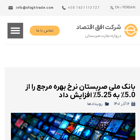
EN / PERSIAN
info@ofoghtrade.com
+38 1631113727
شرکت افق اقتصاد
تماس با ما
دروازه تجارت صربستان
بانک ملی صربستان نرخ بهره مرجع را از
5.0٪ به 5.25٪ افزایش داد
۱۶ آذر ۱۴۰۱
رویدادها