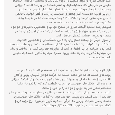
رشد قیمت انرژی و مواد غذایی در دوره قبل شد و همچنین کاهش تقاضای
خارجی در شرایطی که چشم‌اندازهای کمتر مساعد برای رشد اقتصاد جهانی
وجود دارد، کارساز خواهد بود. جهت کاهش فشارهای تورمی بر اساس
ارزیابی اولیه موسسه آمار جمهوری صربستان، رشد واقعی تولید ناخالص
داخلی صربستان در سال 2022، 2.3 درصد بوده است که در نتیجه رشد
بخش‌های صنعت و خدمات به دست آمده است.
علیرغم رشد شدید قیمت انرژی در سطح جهانی و همچنین تاخیرهای موجود
در زنجیره تامین، سهم بزرگی در رشد صنعت از رشد حجم فیزیکی تولید در
معدن و سپس صنایع تبدیلی حاصل شد. .
از سوی دیگر، تولیدات کشاورزی به دلیل خشکسالی و همچنین فعالیت
ساختمانی در شرایط رشد شدید هزینه‌های مصالح ساختمانی و سایر نهاده‌ها
کمتر بود. هیأت اجرایی اظهار داشت که علیرغم فعالیت کمتر در ساخت و ساز،
کل سرمایه گذاری ثابت به لطف ورود شدید سرمایه گذاری مستقیم خارجی
ثابت مانده است.
بازار کار با رشد بیشتر اشتغال و دستمزدها و همچنین کاهش بیکاری به
روندهای مثبت ادامه می دهد. بسته به حرکت عوامل کلیدی پولی و کلان
اقتصادی از محیط داخلی و بین‌المللی و همچنین وضعیت ژئوپلیتیک جهانی
در دوره آتی، بانک ملی صربستان ارزیابی خواهد کرد که آیا نیاز به ادامه
سخت‌تر شدن شرایط پولی وجود دارد یا خیر. وسعت
اولویت سیاست پولی تضمین ثبات قیمت و مالی در میان مدت و در عین حال
حمایت از رشد اقتصادی بیشتر خواهد بود. به گزارش بانک ملی صربستان،
جلسه بعدی هیئت اجرایی که در آن تصمیم گیری در مورد نرخ بهره مرجع
اتخاذ خواهد شد، در 9 فوریه 2023 برگزار خواهد شد.