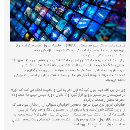
هیئت عامل بانک ملی صربستان (NBS) در جلسه امروز تصمیم گرفت نرخ
بهره مرجع را 0.25 واحد پایه یعنی به 5.25 درصد افزایش دهد.
بانک ملی صربستان اعلام کرد:
نرخ تسهیلات سپرده به همین میزان به 4.25 درصد و همچنین نرخ تسهیلات
اعتباری به 6.25 درصد افزایش یافت. همانطور که گفته شد، بانک ملی
صربستان با اتخاذ این تصمیم به تشدید شرایط پولی و تأثیرگذاری بر
محدودیت اثرات ثانویه فشار هزینه بر رشد قیمت از طریق انتظارات تورمی
ادامه می‌دهد.
وی در این اطلاعیه بیان کرد که این امر به این واقعیت کمک می کند که تورم
در صربستان در مسیر نزولی قرار گیرد و تا پایان دوره پیش بینی به محدوده
انحراف مجاز از هدف بازگردد.
افزایش امروز نرخ بهره مرجع، دهمین افزایش متوالی آن را نشان می‌دهد که
از آوریل 2022 شروع شد و با پایان آن در مجموع 425 واحد پایه افزایش
یافت. به گزارش بانک ملی صربستان، انتقال افزایش قبلی نرخ بهره مرجع به
نرخ سود بازار پول، اعتبار و پس‌انداز نشان‌دهنده اثربخشی مکانیسم انتقال
سیاست پولی از کانال نرخ بهره است.