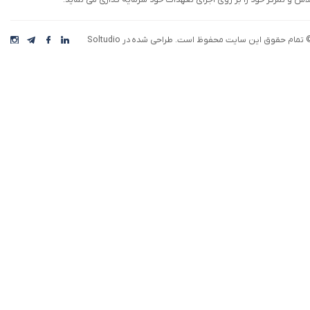
لاش و تمرکز خود را بر روی اجرای تعهدات خود سرمایه گذاری می نماید.
 تمام حقوق این سایت محفوظ است. طراحی شده در Soltudio
رکت افق اقتصاد، با بهره گیری از تیمی خلاق، نوآور،
یده پرداز و با استفاده از تفکر و برنامه ریزی
ستراتژیک سعی دارد تا مسیری هموار برای توسعه
سب و کار و بازاریابی محصولات ایجاد نموده و