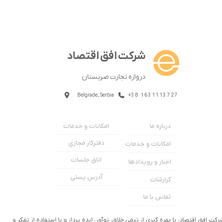
شرکت افق اقتصاد
دروازه تجارت صربستان
Belgrade, Serbia
+38 1631113727
امکانات و خدمات
درباره ما
دفترکار مجازي
امکانات و خدمات
اتاق جلسات
اخبار و رویدادها
آدرس پستی
گزارشات
تماس با ما
رکت افق اقتصاد، با بهره گیری از تیمی خلاق، نوآور، ایده پرداز و با استفاده از تفکر و