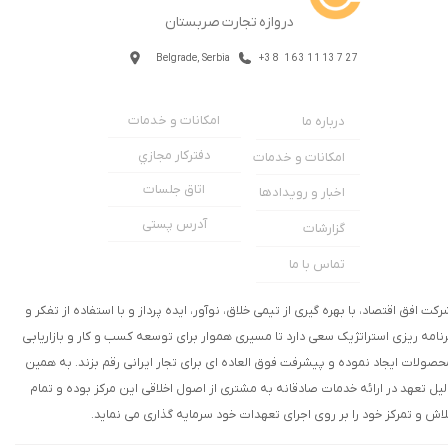
دروازه تجارت صربستان
Belgrade, Serbia
+38 1631113727
امکانات و خدمات
درباره ما
دفترکار مجازي
امکانات و خدمات
اتاق جلسات
اخبار و رویدادها
آدرس پستی
گزارشات
تماس با ما
رکت افق اقتصاد، با بهره گیری از تیمی خلاق، نوآور، ایده پرداز و با استفاده از تفکر و
رنامه ریزی استراتژیک سعی دارد تا مسیری هموار برای توسعه کسب و کار و بازاریابی
حصولات ایجاد نموده و پیشرفت فوق العاده ای برای تجار ایرانی رقم بزند. به همین
لیل تعهد در ارائه خدمات صادقانه به مشتری از اصول اخلاقی این مرکز بوده و تمام
لاش و تمرکز خود را بر روی اجرای تعهدات خود سرمایه گذاری می نماید.