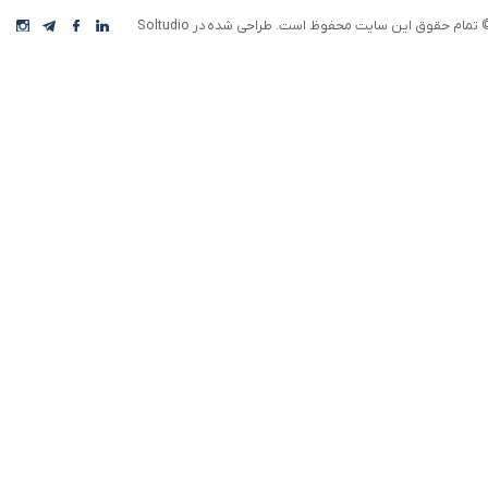
 تمام حقوق این سایت محفوظ است. طراحی شده در Soltudio
★
★
رکت افق اقتصاد، با بهره گیری از تیمی خلاق، نوآور،
یده پرداز و با استفاده از تفکر و برنامه ریزی
ستراتژیک سعی دارد تا مسیری هموار برای توسعه
سب و کار و بازاریابی محصولات ایجاد نموده و
یشرفت فوق العاده ای برای تجار ایرانی رقم بزند. به