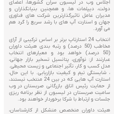
اجلاس وب در لیسبون سران کشورها، اعضای
دولت، دیپلمات ها، و همچنین بنیانگذاران و
مدیران عامل تاثیرگذارترین شرکت های فناوری
جهان و استارت آپ های با رشد سریع را گرد هم
می آورد.
انتخاب 24 استارتاپ برتر بر اساس ترکیبی از آرای
مخاطب (50 درصد) و رتبه بندی هیئت داوران
(50 درصد) خواهد بود و معیارهای انتخاب
عبارتند از: نوآوری، پتانسیل تسخیر بازار جهانی،
مدل کسب و کار، تأثیر اجتماعی و زیست محیطی.
، شایستگی تیم و کیفیت بازاریابی. با این حال،
استارت آپ هایی که در بین 24 منتخب نیستند،
از حمایت رئیس اتاق بازرگانی صربستان در وب
سامیت صربستان در لیسبون از نظر برنامه ریزی
جلسات و ارتباط با شرکا برخوردار خواهند بود.
هیئت داوران متخصص متشکل از کارشناسان،