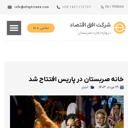
EN / PERSIAN
info@ofoghtrade.com
+38 1631113727
شرکت افق اقتصاد
تماس با ما
دروازه تجارت صربستان
خانه صربستان در پاریس افتتاح شد
۳۱ مرداد ۱۴۰۳
اخبار