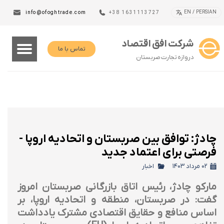
EN / PERSIAN
info@ofoghtrade.com
+38 1631113727
شرکت افق اقتصاد
تماس با ما
دروازه تجارت صربستان
چادژ: توافق بین صربستان و اتحادیه اروپا -
فرصتی برای اعتماد جدید
۰۲ مرداد ۱۴۰۳
اخبار
مارکو چادژ، رئیس اتاق بازرگانی صربستان امروز
گفت: در صربستان، منطقه و اتحادیه اروپا، بر
اساس منافع و حقایق اقتصادی مشترک یادداشت