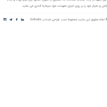
لاش و تمرکز خود را بر روی اجرای تعهدات خود سرمایه گذاری می نماید.
 تمام حقوق این سایت محفوظ است. طراحی شده در Soltudio
رکت افق اقتصاد، با بهره گیری از تیمی خلاق، نوآور،
یده پرداز و با استفاده از تفکر و برنامه ریزی
ستراتژیک سعی دارد تا مسیری هموار برای توسعه