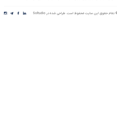
 تمام حقوق این سایت محفوظ است. طراحی شده در Soltudio
رکت افق اقتصاد، با بهره گیری از تیمی خلاق، نوآور،
یده پرداز و با استفاده از تفکر و برنامه ریزی
ستراتژیک سعی دارد تا مسیری هموار برای توسعه
سب و کار و بازاریابی محصولات ایجاد نموده و