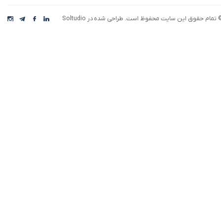
 تمام حقوق این سایت محفوظ است. طراحی شده در Soltudio
رکت افق اقتصاد، با بهره گیری از تیمی خلاق، نوآور،
یده پرداز و با استفاده از تفکر و برنامه ریزی
ستراتژیک سعی دارد تا مسیری هموار برای توسعه
سب و کار و بازاریابی محصولات ایجاد نموده و