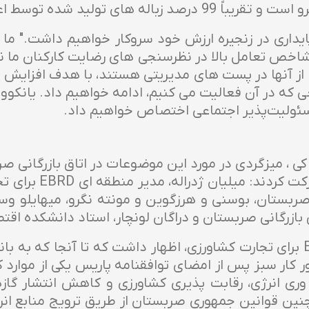
سط اعضای گروه قابل تجزیه زیستی است.
د پایداری در زنجیره ارزش خود سروکار خواهیم داشت." ما
اخص تعامل بالا در نظرسنجی های رضایت کارکنان ما ن
 که در آن فعالیت می کنیم، ادامه خواهیم داد. یانکووی
سئولیت‌پذیر اجتماعی اختصاص خواهیم داد.
ارائه گزارش ESG گروه ام کی ، میزگردی در مورد این موضوعات در اتاق 
مدیر کل گروه ام کی ،
س بخش مشاوره تجاری EY در صربستان، بوسنی و هرزگوین و مونته نگرو، 
ازرگانی صربستان و دراگان لونچار، استاد دانشکده اقتصا
ار سبز پس از امضای توافقنامه پاریس یکی از موارد کل
ی انرژی، رقابت پذیری کشاورزی و کاهش انتشار گازه
ن قوانین جمهوری صربستان از طریق ترویج منابع انرژی