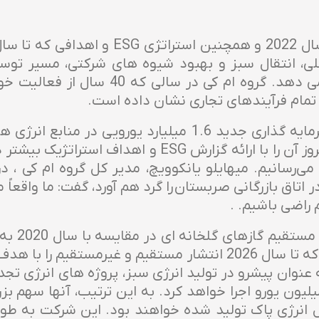
، انتقال سبز و بهبود شیوه های شرکتی، مسیر توسعه
علامت تجاری آن بوده است، ادامه می دهد. 
ما سالگرد سالگرد را با اعلام چرخه سرمایه گذاری جدید 1.6 م
املاک و مستغلات آغاز کردیم. و ما امروز آن را با ارائه
ی‌رسانیم. میهایلو یانکوویچ، مدیر کل گروه ام کی ، 
تاق بازرگانی صربستان را گرد هم آورد، گفت: ما واقعاً 
راضی باشیم. .
است و این شرکت متعهد شده است که تا سال 2026 انتشار مستقیم 
سال آینده به ارزش حدود 900 میلیون یورو اجرا خواهد کرد. به این ترتیب،
 انرژی پاک تولید شده خواهند بود. این شرکت به طور 