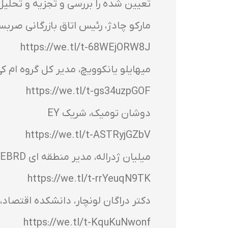
تعیین شده را بررسی و تجزیه و تحلیل 
مارکو چادژ، رئیس اتاق بازرگانی صربس
https://we.tl/t-68WEjORW8J
میهایلو یانکوویچ، مدیر کل گروه ام ک
https://we.tl/t-gs34uzpGOF
دوشان تومیک، شریک EY
https://we.tl/t-ASTRyjGZbV
میلیان ژدراله، مدیر منطقه ای EBRD برای بخش تجارت کشاورزی
https://we.tl/t-rrYeuqN9TK
دکتر دراگان لونچار، دانشکده اقتصاد، 
https://we.tl/t-KquKuNwonf