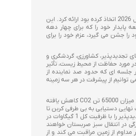
گروه ام کی گزارش ESG خود را برای سال 2022 و همچنین استراتژی ESG و اهدافی که تا سال 2026 اتخاذ کرده بود ارائه کرد. این
 پایدار خود را که برای چهار دهه
گروه ام کی در سالی که 40 سال از فعالیت خود را جشن می گیرد، عزم خود را برای
یلیارد یورویی در منابع انرژی های تجدیدپذیر، کشاورزی، گردشگری و
 گزارش ESG و اهداف استراتژیک بیشتر در مورد حفاظت از محیط زیست، تأثیر
در جلسه ای که حدود صد نماینده از
می توانیم از پیشرفت در هر سه زمینه
این گزارش نشان می دهد که انتشار مستقیم گازهای گلخانه ای در مقایسه با سال 2020 به میزان 65000 تن CO2 کاهش یافته
و غیرمستقیم را با هدف نهایی دستیابی به بی طرفی کربن تا
25 درصد کاهش دهد. گروه ام کی به عنوان پیشرو در تولید انرژی سبز، پروژه های انرژی تجدیدپذیر را با ظرفیت کل 1 گیگاوات در
 آنها سهم بزرگی در انتقال سبز صربستان خواهند
مداوم از زمین مراقبت می کند و از