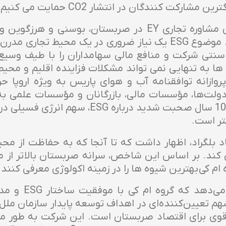
 کنندگان در انتشار CO2 حمایت می کنیم. ژدرال.
دوشان تومیک، شریک و رئیس بخش مشاوره تجاری EY در صربستا
شرکت ها به اصول ESG صحبت کرد. موضوع ESG یک نیاز ضروری در ی
ها به تنهایی نمی تواند مشکلات فزاینده اقلیم و محیط
وازانه توافقنامه آب و هوای پاریس به ویژه اروپا 
 دولت‌ها، مؤسسات مالی، بازرگانان و مؤسسات علمی ب
مورد نیاز است. تومیک گفت: «پس از 10 سال صحب
تر است.
صاد بلگراد، اظهار داشت که تا آنجا که به حفاظت از 
یلیون تن CO2 تولید می کند. بر اساس این شاخص، سرانه صربستان ب
 کی بهترین شیوه ها را در زمینه اکولوژی معرفی کنند.
نتایج و جاه‌طلب
تعیین‌کننده‌ای در اهداف توسعه پایدار سازمان ملل ف
قوی برای اقتصاد صربستان است. این شرکت به طور م