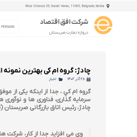
Mice Orlovice 29, Svaski Venac, 11040, Belgrade, Serbia
شرکت افق اقتصاد
/ PERSIAN
دروازه تجارت صربستان
چادژ: گروه ام کی بهترین نمونه ا
۲۸ آذر ۱۴۰۲
اخبار
گروه ام كي ، جدا از اینکه یکی از م
سرمایه گذاری، فناوری ها و نوآوری 
چادژ، رئیس اتاق بازرگانی صربستان (PKS) امروز گفت که 80 درصد شرکت ها و پیمانکاران داخلی داخلی هستند.
وی می افزاید جدا از کار، شرکت ها 