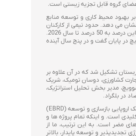
 بر بهبود محیط کاری و توسعه منابع
شان می دهد. حدود نیمی از کارکنان
دائمی زن هستند و بیش از 40 درصد از آنها در پست های مدیریتی هستند، با هدف افزایش این درصد به 50 درصد تا سال 2026.
چ در پایان گفت و در پنج سال آینده
بازرگانی صربستان تشکیل شد که در آن علاوه بر
 افراد زیر نیز شرکت کردند: میلیان ژدراله، مدیر منطقه ای EBRD برای تجارت کشاورزی، دوسان تومیک، شریک
میهایلو وسوویچ، مدیر بخش تحلیل استراتژیک،
د در بلگراد.
میلیان ژدراله ، مدیر منطقه ای EBRD برای تجارت کشاورزی، اظهار داشت که تا آنجا که به بانک اروپایی بازسازی و توسعه (EBRD)
یدی است. و اینکه تمام پروژه ها و
ای مضر است. به این ترتیب، ما از
 تجدیدپذیر و توسعه پایدار، بالاتر