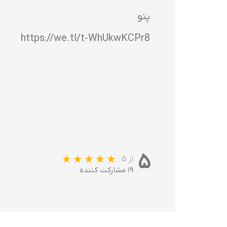
پتو
https://we.tl/t-WhUkwKCPr8
۵
از ۵
۱۹ مشارکت کننده