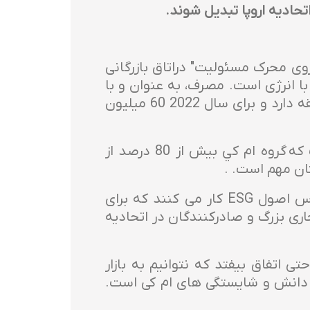
تحادیه اروپا تبدیل شوند.
 گزارش ESG گروه ام كي (محیط زیست، اجتماعی، حکمرانی) برای سال 2022، "نیروی محرک مسئولیت" دراتاق بازرگانی
با انرژی است. مصرف، به عنوان و با
توجه به نگرش نسبت به کارکنان. وی بیان می کند که گروه ام کی 4000 کارمند در کل منطقه دارد و برای سال 2022 60 میلیون
رئیس اتاق بازرگانی صربستان خاطرنشان کرد: برای اتاق بازرگانی صربستان بسیار مهم است که گروه ام كي بیش از 80 درصد از
ان مهم است. .
چادز توضیح می دهد که شرکت هایی که تامین کنندگان گروه ام كي هستند با آن بر اساس اصول ESG کار می کنند که برای
 بزرگ و صادرکنندگان در اتحادیه
تی اتفاق بیفتد که نتوانیم به بازار
ل دانش و شایستگی های ام کی است.