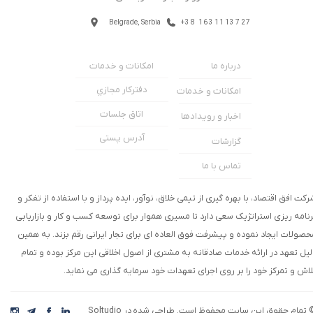
Belgrade, Serbia
+38 1631113727
امکانات و خدمات
درباره ما
دفترکار مجازي
امکانات و خدمات
اتاق جلسات
اخبار و رویدادها
آدرس پستی
گزارشات
تماس با ما
رکت افق اقتصاد، با بهره گیری از تیمی خلاق، نوآور، ایده پرداز و با استفاده از تفکر و
رنامه ریزی استراتژیک سعی دارد تا مسیری هموار برای توسعه کسب و کار و بازاریابی
حصولات ایجاد نموده و پیشرفت فوق العاده ای برای تجار ایرانی رقم بزند. به همین
لیل تعهد در ارائه خدمات صادقانه به مشتری از اصول اخلاقی این مرکز بوده و تمام
لاش و تمرکز خود را بر روی اجرای تعهدات خود سرمایه گذاری می نماید.
 تمام حقوق این سایت محفوظ است. طراحی شده در Soltudio