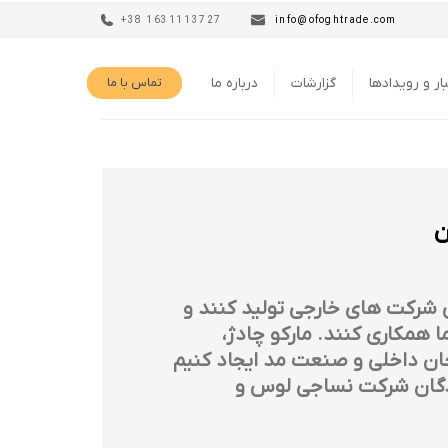
+38 1631113727
info@ofoghtrade.com
ار و رویدادها
گزارشات
درباره ما
تماس با ما
ن
ی شرکت های خارجی تولید کنند و
ا همکاری کنند. مارکو چادژ،
حان داخلی و صنعت مد ایجاد کنیم
یندگان شرکت نساجی لوس و