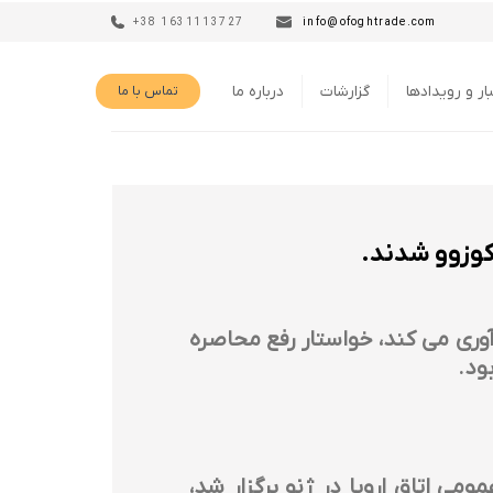
+38 1631113727
info@ofoghtrade.com
ار و رویدادها
گزارشات
درباره ما
تماس با ما
کوزوو شدند.
ی اروپا که حدود 20 میلیون شرکت را جمع آوری می کند، خواستار رفع محاصره
ود.
می اتاق اروپا در ژنو برگزار شد،